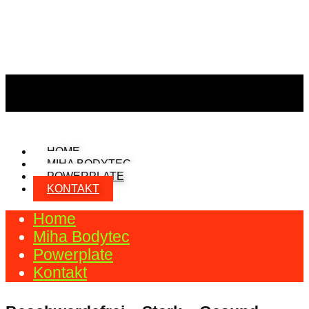
HOME
MIHA BODYTEC
POWERPLATE
KONTAKT
Home
Miha Bodytec
Powerplate
Kontakt