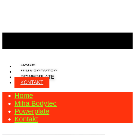
HOME
MIHA BODYTEC
POWERPLATE
KONTAKT
Home
Miha Bodytec
Powerplate
Kontakt