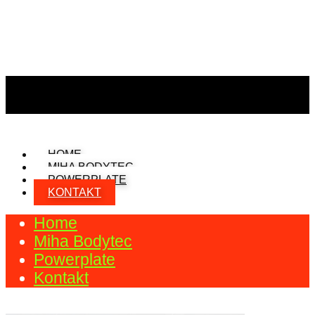
HOME
MIHA BODYTEC
POWERPLATE
KONTAKT
Home
Miha Bodytec
Powerplate
Kontakt